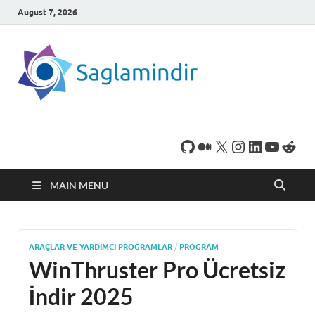
August 7, 2026
SaglamI
Microsoft Windows
işletim sistemine sahip
bilgisayarınız için,
ücretsiz oyun ve
program
indirebileceğiniz sade
bir indirme sitesidir.
MAIN MENU
ARAÇLAR VE YARDIMCI PROGRAMLAR
/
PROGRAM
WinThruster Pro Ücretsiz
İndir 2025