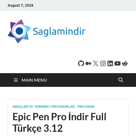
August 7, 2026
SaglamI
Microsoft Windows
işletim sistemine sahip
bilgisayarınız için,
ücretsiz oyun ve
program
indirebileceğiniz sade
bir indirme sitesidir.
MAIN MENU
ARAÇLAR VE YARDIMCI PROGRAMLAR
/
PROGRAM
Epic Pen Pro İndir Full
Türkçe 3.12