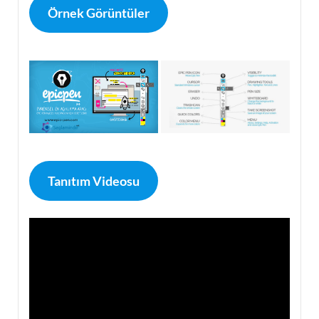
Örnek Görüntüler
Tanıtım Videosu