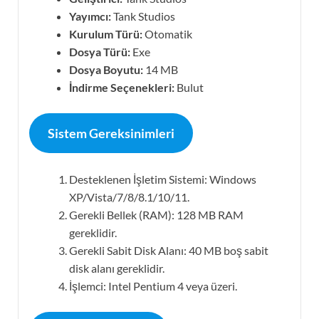
Yayımcı:
Tank Studios
Kurulum Türü:
Otomatik
Dosya Türü:
Exe
Dosya Boyutu:
14 MB
İndirme Seçenekleri:
Bulut
Sistem Gereksinimleri
Desteklenen İşletim Sistemi: Windows
XP/Vista/7/8/8.1/10/11.
Gerekli Bellek (RAM): 128 MB RAM
gereklidir.
Gerekli Sabit Disk Alanı: 40 MB boş sabit
disk alanı gereklidir.
İşlemci: Intel Pentium 4 veya üzeri.