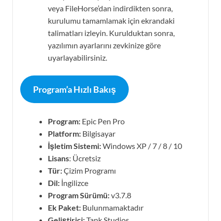
veya FileHorse’dan indirdikten sonra,
kurulumu tamamlamak için ekrandaki
talimatları izleyin. Kurulduktan sonra,
yazılımın ayarlarını zevkinize göre
uyarlayabilirsiniz.
Program’a Hızlı Bakış
Program:
Epic Pen Pro
Platform:
Bilgisayar
İşletim Sistemi:
Windows XP / 7 / 8 / 10
Lisans
: Ücretsiz
Tür:
Çizim Programı
Dil:
İngilizce
Program Sürümü:
v3.7.8
Ek Paket:
Bulunmamaktadır
Geliştirici:
Tank Studios