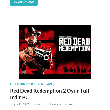
DEVAMINI OKU
FULL OYUN İNDIR
/
OYUN
/
SAVAŞ
Red Dead Redemption 2 Oyun Full
İndir PC
July 21, 2026
-
by
admin
-
Leave a Comment