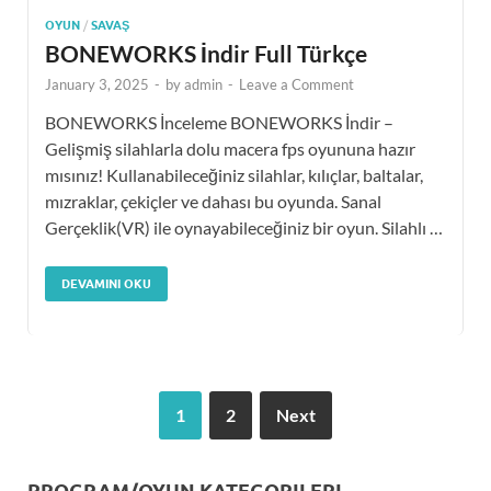
OYUN
/
SAVAŞ
BONEWORKS İndir Full Türkçe
January 3, 2025
-
by
admin
-
Leave a Comment
BONEWORKS İnceleme BONEWORKS İndir –
Gelişmiş silahlarla dolu macera fps oyununa hazır
mısınız! Kullanabileceğiniz silahlar, kılıçlar, baltalar,
mızraklar, çekiçler ve dahası bu oyunda. Sanal
Gerçeklik(VR) ile oynayabileceğiniz bir oyun. Silahlı …
DEVAMINI OKU
1
2
Next