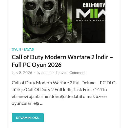
OYUN
/
SAVAŞ
Call of Duty Modern Warfare 2 İndir –
Full PC Oyun 2026
July 8, 2026
-
by
admin
-
Leave a Comment
Call of Duty Modern Warfare 2 Full Deluxe – PC DLC
Türkçe Call Of Duty 2 Full İndir, Task Force 141’in
efsanevi ajanlarının dönüşü de dahil olmak üzere
oyuncuları eşi …
DEVAMINI OKU