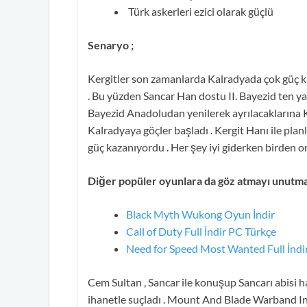
Türk askerleri ezici olarak güçlü
Senaryo ;
Kergitler son zamanlarda Kalradyada çok güç ka
. Bu yüzden Sancar Han dostu II. Bayezid ten y
Bayezid Anadoludan yenilerek ayrılacaklarına K
Kalradyaya göçler başladı . Kergit Hanı ile plan
güç kazanıyordu . Her şey iyi giderken birden or
Diğer popüler oyunlara da göz atmayı unutm
Black Myth Wukong Oyun İndir
Call of Duty Full İndir PC Türkçe
Need for Speed Most Wanted Full İndi
Cem Sultan , Sancar ile konuşup Sancarı abisi h
ihanetle suçladı . Mount And Blade Warband In