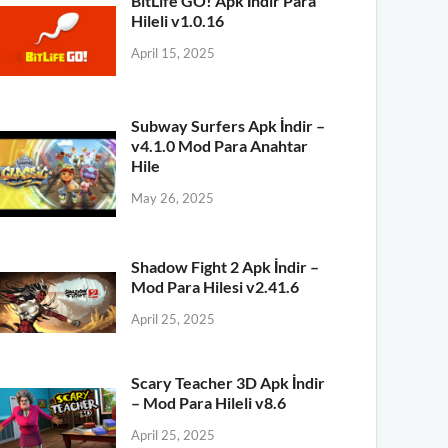
BitLife GO! Apk İndir Para
Hileli v1.0.16
April 15, 2025
Subway Surfers Apk İndir –
v4.1.0 Mod Para Anahtar
Hile
May 26, 2025
Shadow Fight 2 Apk İndir –
Mod Para Hilesi v2.41.6
April 25, 2025
Scary Teacher 3D Apk İndir
– Mod Para Hileli v8.6
April 25, 2025