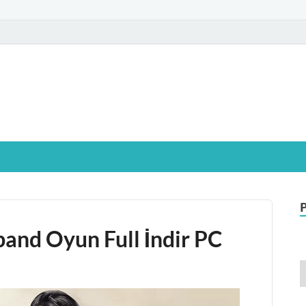
glamIndir.vip
t Windows işletim sistemine sahip bilgisayarınız için, ücretsiz oyun ve pr
and Oyun Full İndir PC