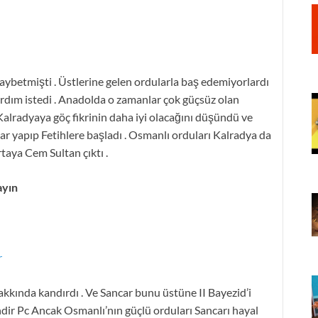
ybetmişti . Üstlerine gelen ordularla baş edemiyorlardı
ardım istedi . Anadolda o zamanlar çok güçsüz olan
alradyaya göç fikrinin daha iyi olacağını düşündü ve
lar yapıp Fetihlere başladı . Osmanlı orduları Kalradya da
taya Cem Sultan çıktı .
ayın
r
akkında kandırdı . Ve Sancar bunu üstüne II Bayezid’i
dir Pc Ancak Osmanlı’nın güçlü orduları Sancarı hayal