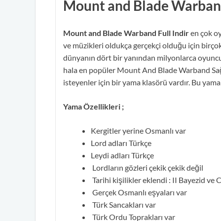
Mount and Blade Warband 
Mount and Blade Warband Full Indir
en çok oy
ve müzikleri oldukça gerçekçi olduğu için birçok
dünyanın dört bir yanından milyonlarca oyuncu
hala en popüler Mount And Blade Warband Sa
isteyenler için bir yama klasörü vardır. Bu yama
Yama Özellikleri ;
Kergitler yerine Osmanlı var
Lord adları Türkçe
Leydi adları Türkçe
Lordların gözleri çekik çekik değil
Tarihi kişilikler eklendi : II Bayezid ve
Gerçek Osmanlı eşyaları var
Türk Sancakları var
Türk Ordu Toprakları var