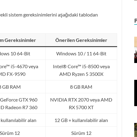
kli sistem gereksinimlerini aşağıdaki tablodan
m Gereksinimler
Önerilen Gereksinimler
ows 10 64-Bit
Windows 10 / 11 64-Bit
ore™ i5-4670 veya
Intel® Core™ i5-8500 veya
D FX-9590
AMD Ryzen 5 3500X
8 GB RAM
8 GB RAM
GeForce GTX 960
NVIDIA RTX 2070 veya AMD
D Radeon R7 360
RX 5700 XT
kullanılabilir alan
12 GB + kullanılabilir alan
Sürüm 12
Sürüm 12