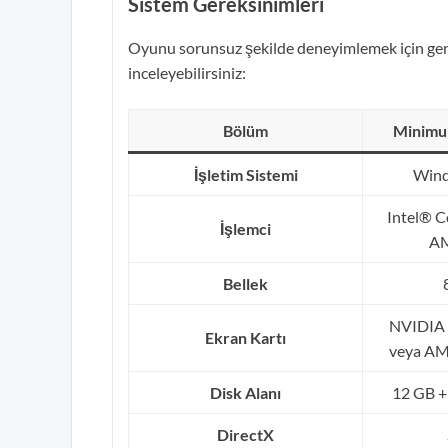
Sistem Gereksinimleri
Oyunu sorunsuz şekilde deneyimlemek için gere
inceleyebilirsiniz:
Bölüm
Minimu
İşletim Sistemi
Wind
Intel® C
İşlemci
AM
Bellek
NVIDIA 
Ekran Kartı
veya AM
Disk Alanı
12 GB + 
DirectX