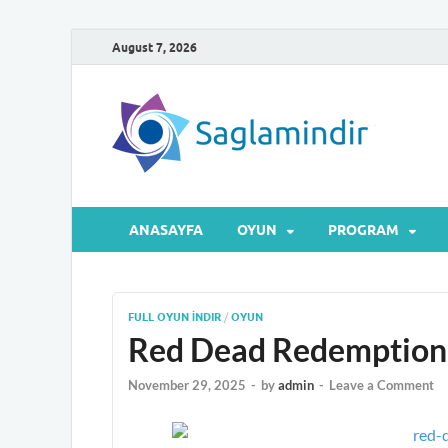
August 7, 2026
Sa
Microsof
ANASAYFA
OYUN
PROGRAM
FULL OYUN İNDIR
/
OYUN
Red Dead Redemption 1
November 29, 2025
-
by
admin
-
Leave a Comment