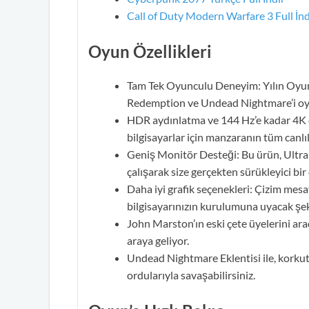
Call of Duty Modern Warfare 3 Full İnd
Oyun Özellikleri
Tam Tek Oyunculu Deneyim: Yılın Oyunu
Redemption ve Undead Nightmare’i oy
HDR aydınlatma ve 144 Hz’e kadar 4K ç
bilgisayarlar için manzaranın tüm canlılı
Geniş Monitör Desteği: Bu ürün, Ultra 
çalışarak size gerçekten sürükleyici bi
Daha iyi grafik seçenekleri: Çizim mesafe
bilgisayarınızın kurulumuna uyacak şek
John Marston’ın eski çete üyelerini ar
araya geliyor.
Undead Nightmare Eklentisi ile, korku
ordularıyla savaşabilirsiniz.