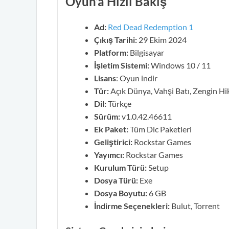
Oyun’a Hızlı Bakış
Ad:
Red Dead Redemption 1
Çıkış Tarihi:
29 Ekim 2024
Platform:
Bilgisayar
İşletim Sistemi:
Windows 10 / 11
Lisans
: Oyun indir
Tür:
Açık Dünya, Vahşi Batı, Zengin Hi
Dil:
Türkçe
Sürüm:
v1.0.42.46611
Ek Paket:
Tüm Dlc Paketleri
Geliştirici:
Rockstar Games
Yayımcı:
Rockstar Games
Kurulum Türü:
Setup
Dosya Türü:
Exe
Dosya Boyutu:
6 GB
İndirme Seçenekleri:
Bulut, Torrent