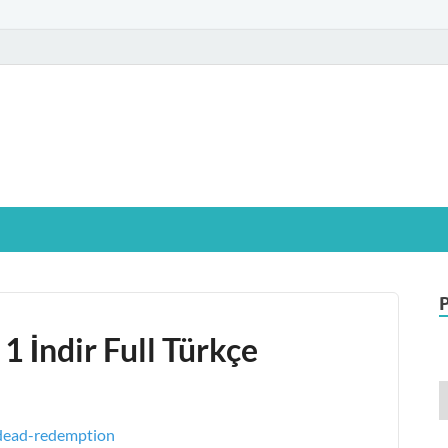
glamIndir.vip
t Windows işletim sistemine sahip bilgisayarınız için, ücretsiz oyun ve pr
 İndir Full Türkçe