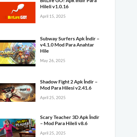
BitLife GO! Apk İndir Para
Hileli v1.0.16
April 15, 2025
Subway Surfers Apk İndir –
v4.1.0 Mod Para Anahtar
Hile
May 26, 2025
Shadow Fight 2 Apk İndir –
Mod Para Hilesi v2.41.6
April 25, 2025
Scary Teacher 3D Apk İndir
– Mod Para Hileli v8.6
April 25, 2025