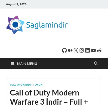
August 7, 2026
SaglamI
Microsoft Windows
işletim sistemine sahip
bilgisayarınız için,
ücretsiz oyun ve
program
indirebileceğiniz sade
bir indirme sitesidir.
MAIN MENU
FULL OYUN İNDIR
/
OYUN
Call of Duty Modern
Warfare 3 İndir – Full +