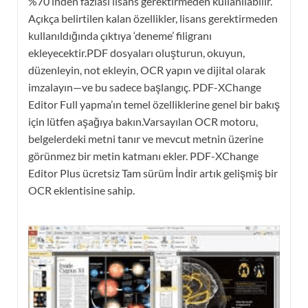
%70’inden fazlası lisans gerektirmeden kullanılabilir.
Açıkça belirtilen kalan özellikler, lisans gerektirmeden
kullanıldığında çıktıya ‘deneme’ filigranı
ekleyecektir.PDF dosyaları oluşturun, okuyun,
düzenleyin, not ekleyin, OCR yapın ve dijital olarak
imzalayın—ve bu sadece başlangıç. PDF-XChange
Editor Full yapma’ın temel özelliklerine genel bir bakış
için lütfen aşağıya bakın.Varsayılan OCR motoru,
belgelerdeki metni tanır ve mevcut metnin üzerine
görünmez bir metin katmanı ekler. PDF-XChange
Editor Plus ücretsiz Tam sürüm İndir artık gelişmiş bir
OCR eklentisine sahip.