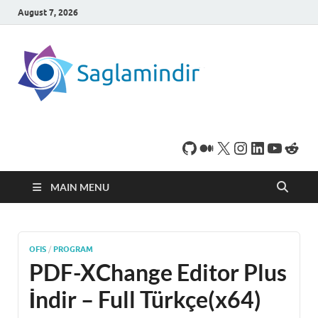
August 7, 2026
SaglamI
Microsoft Windows
işletim sistemine sahip
bilgisayarınız için,
ücretsiz oyun ve
program
indirebileceğiniz sade
bir indirme sitesidir.
MAIN MENU
OFIS
/
PROGRAM
PDF-XChange Editor Plus
İndir – Full Türkçe(x64)