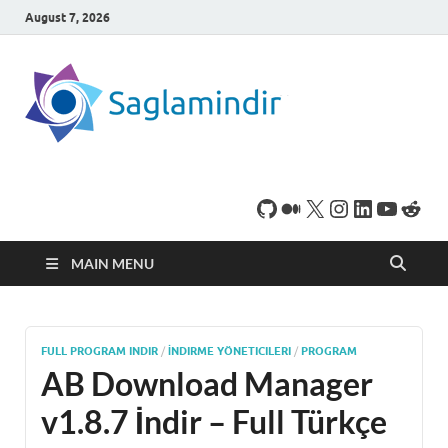
August 7, 2026
SaglamI
Microsoft Windows
işletim sistemine sahip
bilgisayarınız için,
ücretsiz oyun ve
program
indirebileceğiniz sade
bir indirme sitesidir.
MAIN MENU
FULL PROGRAM INDIR
/
İNDIRME YÖNETICILERI
/
PROGRAM
AB Download Manager
v1.8.7 İndir – Full Türkçe