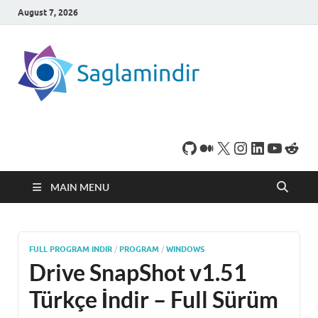
August 7, 2026
SaglamI
Microsoft Windows
işletim sistemine sahip
bilgisayarınız için,
ücretsiz oyun ve
program
indirebileceğiniz sade
bir indirme sitesidir.
MAIN MENU
FULL PROGRAM INDIR
/
PROGRAM
/
WINDOWS
Drive SnapShot v1.51
Türkçe İndir – Full Sürüm