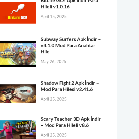
BitLife GO! Apk İndir Para
Hileli v1.0.16
April 15, 2025
Subway Surfers Apk İndir –
v4.1.0 Mod Para Anahtar
Hile
May 26, 2025
Shadow Fight 2 Apk İndir –
Mod Para Hilesi v2.41.6
April 25, 2025
Scary Teacher 3D Apk İndir
– Mod Para Hileli v8.6
April 25, 2025