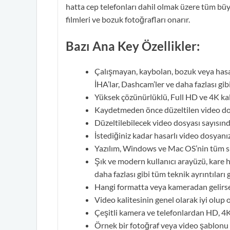
hatta cep telefonları dahil olmak üzere tüm bü
filmleri ve bozuk fotoğrafları onarır.
Bazı Ana Key Özellikler:
Çalışmayan, kaybolan, bozuk veya hasar
İHA’lar, Dashcam’ler ve daha fazlası gib
Yüksek çözünürlüklü, Full HD ve 4K kal
Kaydetmeden önce düzeltilen video dosy
Düzeltilebilecek video dosyası sayısınd
İstediğiniz kadar hasarlı video dosyanız 
Yazılım, Windows ve Mac OS’nin tüm sür
Şık ve modern kullanıcı arayüzü, kare 
daha fazlası gibi tüm teknik ayrıntıları g
Hangi formatta veya kameradan gelirse 
Video kalitesinin genel olarak iyi olup
Çeşitli kamera ve telefonlardan HD, 4K
Örnek bir fotoğraf veya video şablonu 