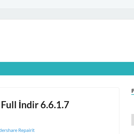
glamIndir.vip
t Windows işletim sistemine sahip bilgisayarınız için, ücretsiz oyun ve pr
ull İndir 6.6.1.7