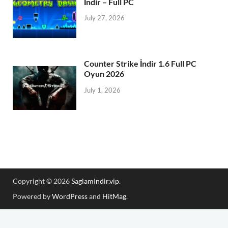
İndir – Full PC
July 27, 2026
Counter Strike İndir 1.6 Full PC
Oyun 2026
July 1, 2026
Copyright © 2026
SaglamIndir.vip
.
Powered by
WordPress
and
HitMag
.