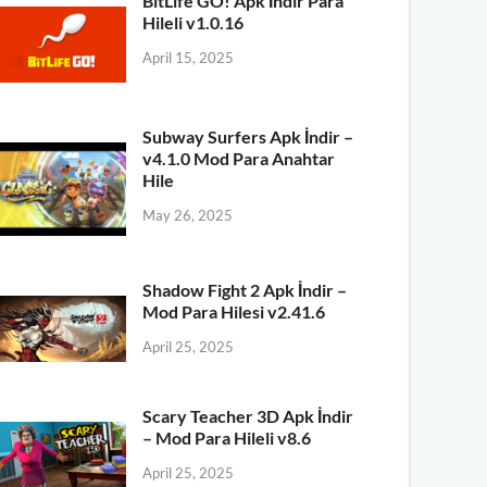
BitLife GO! Apk İndir Para
Hileli v1.0.16
April 15, 2025
Subway Surfers Apk İndir –
v4.1.0 Mod Para Anahtar
Hile
May 26, 2025
Shadow Fight 2 Apk İndir –
Mod Para Hilesi v2.41.6
April 25, 2025
Scary Teacher 3D Apk İndir
– Mod Para Hileli v8.6
April 25, 2025