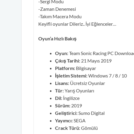
-Sergi Modu
-Zaman Denemesi
-Takım Macera Modu
Keyifli oyunlar Dileriz.. İyi Eğlenceler…
Oyun’a Hızlı Bakış
Oyun:
Team Sonic Racing PC Downloa
Çıkış Tarihi:
21 Mayıs 2019
Platform:
Bilgisayar
İşletim Sistemi:
Windows 7 / 8 / 10
Lisans:
Ücretsiz Oyunlar
Tür:
Yarış Oyunları
Dil:
İngilizce
Sürüm:
2019
Geliştirici:
Sumo Digital
Yayımcı:
SEGA
Crack Türü:
Gömülü