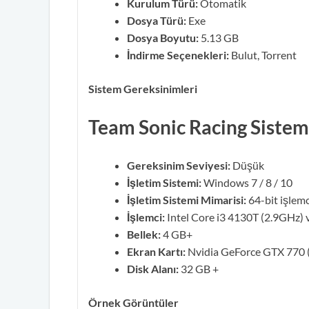
Kurulum Türü:
Otomatik
Dosya Türü:
Exe
Dosya Boyutu:
5.13 GB
İndirme Seçenekleri:
Bulut, Torrent
Sistem Gereksinimleri
Team Sonic Racing Sistem
Gereksinim Seviyesi:
Düşük
İşletim Sistemi:
Windows 7 / 8 / 10
İşletim Sistemi Mimarisi:
64-bit işlemci
İşlemci:
Intel Core i3 4130T (2.9GHz)
Bellek:
4 GB+
Ekran Kartı:
Nvidia GeForce GTX 770
Disk Alanı:
32 GB +
Örnek Görüntüler