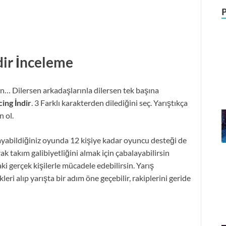
dir
İnceleme
sın… Dilersen arkadaşlarınla dilersen tek başına
ing İndir
. 3 Farklı karakterden dilediğini seç. Yarıştıkça
n ol.
nayabildiğiniz oyunda 12 kişiye kadar oyuncu desteği de
k takım galibiyetliğini almak için çabalayabilirsin
i gerçek kişilerle mücadele edebilirsin. Yarış
kleri alıp yarışta bir adım öne geçebilir, rakiplerini geride