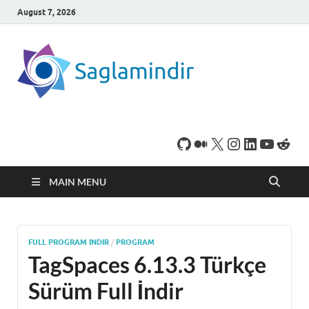
August 7, 2026
SaglamI
Microsoft Windows
işletim sistemine sahip
bilgisayarınız için,
ücretsiz oyun ve
program
indirebileceğiniz sade
bir indirme sitesidir.
MAIN MENU
FULL PROGRAM INDIR
/
PROGRAM
TagSpaces 6.13.3 Türkçe
Sürüm Full İndir