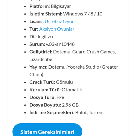
Platform:
Bilgisayar
İşletim Sistemi:
Windows 7 / 8 / 10
Lisans:
Ücretsiz Oyun
Tür:
Aksiyon Oyunları
Dil:
İngilizce
Sürüm:
v.03-s r10448
Geliştirici:
Dotemu, Guard Crush Games,
Lizardcube
Yayımcı:
Dotemu, Yooreka Studio (Greater
China)
Crack Türü:
Gömülü
Kurulum Türü:
Otomatik
Dosya Türü:
Exe
Dosya Boyutu:
2.96 GB
İndirme Seçenekleri:
Bulut, Torrent
Sistem Gereksinimleri