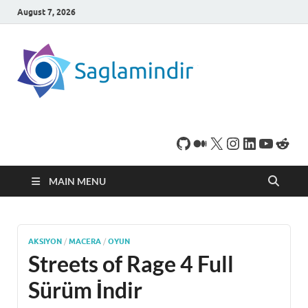
August 7, 2026
SaglamI
Microsoft Windows
işletim sistemine sahip
bilgisayarınız için,
ücretsiz oyun ve
program
indirebileceğiniz sade
bir indirme sitesidir.
MAIN MENU
AKSIYON
/
MACERA
/
OYUN
Streets of Rage 4 Full
Sürüm İndir