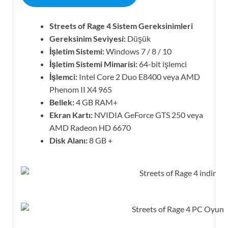
Streets of Rage 4 Sistem Gereksinimleri
Gereksinim Seviyesi:
Düşük
İşletim Sistemi:
Windows 7 / 8 / 10
İşletim Sistemi Mimarisi:
64-bit işlemci
İşlemci:
Intel Core 2 Duo E8400 veya AMD
Phenom II X4 965
Bellek:
4 GB RAM+
Ekran Kartı:
NVIDIA GeForce GTS 250 veya
AMD Radeon HD 6670
Disk Alanı:
8 GB +