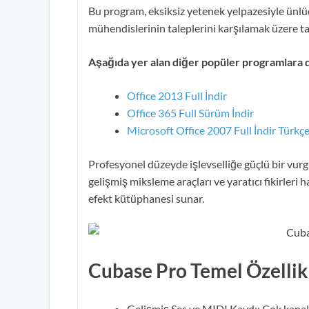
Bu program, eksiksiz yetenek yelpazesiyle ünlüd
mühendislerinin taleplerini karşılamak üzere ta
Aşağıda yer alan diğer popüler programlara 
Office 2013 Full İndir
Office 365 Full Sürüm İndir
Microsoft Office 2007 Full İndir Türkç
Profesyonel düzeyde işlevselliğe güçlü bir vurg
gelişmiş miksleme araçları ve yaratıcı fikirler
efekt kütüphanesi sunar.
Cubase Pro Temel Özellik
Gelişmiş Ses ve MIDI Kaydı: Çok kanallı