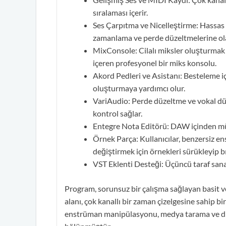
sıralaması içerir.
Ses Çarpıtma ve Nicelleştirme: Hassas
zamanlama ve perde düzeltmelerine ola
MixConsole: Cilalı miksler oluşturmak i
içeren profesyonel bir miks konsolu.
Akord Pedleri ve Asistanı: Besteleme iç
oluşturmaya yardımcı olur.
VariAudio: Perde düzeltme ve vokal düz
kontrol sağlar.
Entegre Nota Editörü: DAW içinden mü
Örnek Parça: Kullanıcılar, benzersiz e
değiştirmek için örnekleri sürükleyip bı
VST Eklenti Desteği: Üçüncü taraf san
Program, sorunsuz bir çalışma sağlayan basit ve 
alanı, çok kanallı bir zaman çizelgesine sahip b
enstrüman manipülasyonu, medya tarama ve diğer