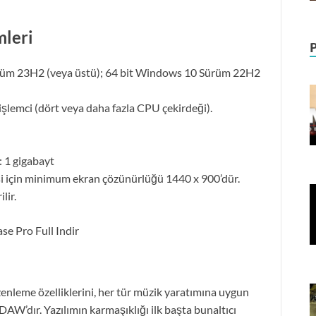
mleri
ürüm 23H2 (veya üstü); 64 bit Windows 10 Sürüm 22H2
işlemci (dört veya daha fazla CPU çekirdeği).
: 1 gigabayt
i için minimum ekran çözünürlüğü 1440 x 900’dür.
lir.
enleme özelliklerini, her tür müzik yaratımına uygun
r DAW’dır. Yazılımın karmaşıklığı ilk başta bunaltıcı