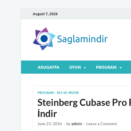
August 7, 2026
Sa
Microsof
ANASAYFA
OYUN
PROGRAM
PROGRAM
/
SES VE MÜZIK
Steinberg Cubase Pro 
İndir
June 23, 2026
-
by
admin
-
Leave a Comment