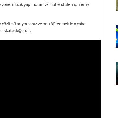
syonel müzik yapımcıları ve mühendisleri için en iyi
ma çözümü arıyorsanız ve onu öğrenmek için çaba
 dikkate değerdir.