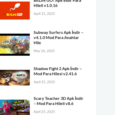
BitLife GO! Apk İndir Para
Hileli v1.0.16
April 15, 2025
Subway Surfers Apk İndir –
v4.1.0 Mod Para Anahtar
Hile
May 26, 2025
Shadow Fight 2 Apk İndir –
Mod Para Hilesi v2.41.6
April 25, 2025
Scary Teacher 3D Apk İndir
– Mod Para Hileli v8.6
April 25, 2025