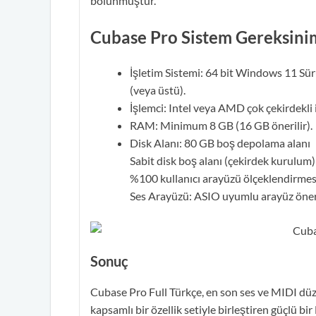
bölünmüştür.
Cubase Pro Sistem Gereksini
İşletim Sistemi: 64 bit Windows 11 S
(veya üstü).
İşlemci: Intel veya AMD çok çekirdekli 
RAM: Minimum 8 GB (16 GB önerilir).
Disk Alanı: 80 GB boş depolama alanı
Sabit disk boş alanı (çekirdek kurulum)
%100 kullanıcı arayüzü ölçeklendirmes
Ses Arayüzü: ASIO uyumlu arayüz öneri
Sonuç
Cubase Pro Full Türkçe, en son ses ve MIDI düz
kapsamlı bir özellik setiyle birleştiren güçlü bi