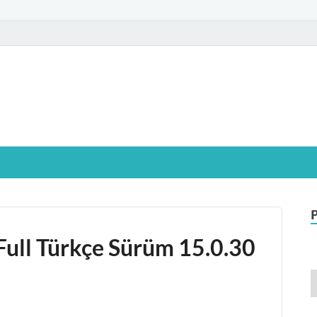
glamIndir.vip
t Windows işletim sistemine sahip bilgisayarınız için, ücretsiz oyun ve pr
Full Türkçe Sürüm 15.0.30