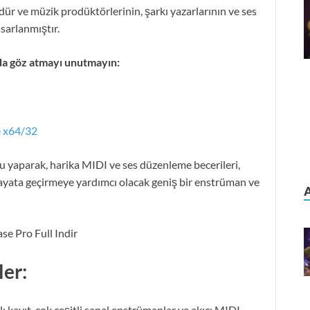
ür ve müzik prodüktörlerinin, şarkı yazarlarının ve ses
sarlanmıştır.
da göz atmayı unutmayın:
e x64/32
u yaparak, harika MIDI ve ses düzenleme becerileri,
i hayata geçirmeye yardımcı olacak geniş bir enstrüman ve
ler:
 kayıt, çok çeşitli sanal enstrümanlar ve akıcı MIDI