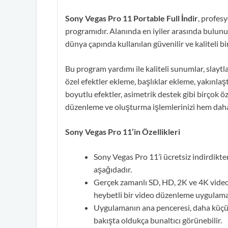
Sony Vegas Pro 11 Portable Full İndir
, profes
programıdır. Alanında en iyiler arasında bul
dünya çapında kullanılan güvenilir ve kaliteli b
Bu program yardımı ile kaliteli sunumlar, slaytla
özel efektler ekleme, başlıklar ekleme, yakınla
boyutlu efektler, asimetrik destek gibi birçok 
düzenleme ve oluşturma işlemlerinizi hem daha k
Sony Vegas Pro 11’in Özellikleri
Sony Vegas Pro 11’i ücretsiz indirdikt
aşağıdadır.
Gerçek zamanlı SD, HD, 2K ve 4K video d
heybetli bir video düzenleme uygulama
Uygulamanın ana penceresi, daha küçük 
bakışta oldukça bunaltıcı görünebilir.