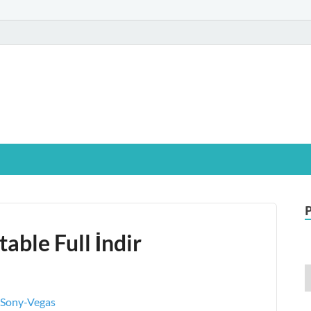
glamIndir.vip
t Windows işletim sistemine sahip bilgisayarınız için, ücretsiz oyun ve pr
able Full İndir