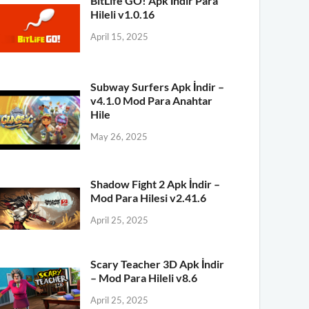
BitLife GO! Apk İndir Para
Hileli v1.0.16
April 15, 2025
Subway Surfers Apk İndir –
v4.1.0 Mod Para Anahtar
Hile
May 26, 2025
Shadow Fight 2 Apk İndir –
Mod Para Hilesi v2.41.6
April 25, 2025
Scary Teacher 3D Apk İndir
– Mod Para Hileli v8.6
April 25, 2025