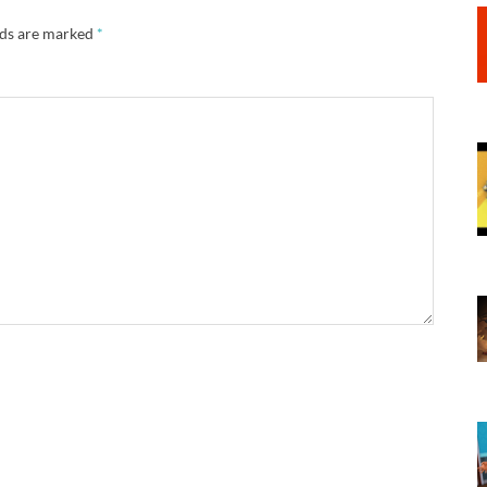
lds are marked
*