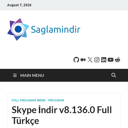
August 7, 2026
SaglamI
Microsoft Windows
işletim sistemine sahip
bilgisayarınız için,
ücretsiz oyun ve
program
indirebileceğiniz sade
bir indirme sitesidir.
MAIN MENU
FULL PROGRAM INDIR
/
PROGRAM
Skype İndir v8.136.0 Full
Türkçe