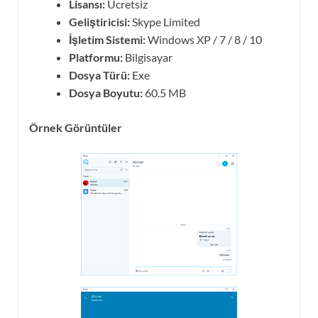
Lisansı:
Ücretsiz
Geliştiricisi:
Skype Limited
İşletim Sistemi:
Windows XP / 7 / 8 / 10
Platformu:
Bilgisayar
Dosya Türü:
Exe
Dosya Boyutu:
60.5 MB
Örnek Görüntüler