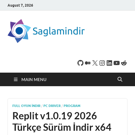
August 7, 2026
SaglamI
Microsoft Windows
işletim sistemine sahip
bilgisayarınız için,
ücretsiz oyun ve
program
indirebileceğiniz sade
bir indirme sitesidir.
MAIN MENU
FULL OYUN İNDIR
/
PC DRIVER
/
PROGRAM
Replit v1.0.19 2026
Türkçe Sürüm İndir x64