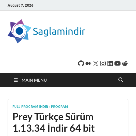
August 7, 2026
SaglamI
Microsoft Windows
işletim sistemine sahip
bilgisayarınız için,
ücretsiz oyun ve
program
indirebileceğiniz sade
bir indirme sitesidir.
MAIN MENU
FULL PROGRAM INDIR
/
PROGRAM
Prey Türkçe Sürüm
1.13.34 İndir 64 bit