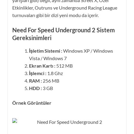
yarışları gibi) değil, aynı zamanda Street X, Özel
Etkinlikler, Outruns ve Underground Racing League
turnuvaları gibi bir dizi yeni modu da içerir.
Need For Speed ​​Underground 2
Sistem
Gereksinimleri
İşletim Sistemi :
Windows XP / Windows
Vista / Windows 7
Ekran Kartı :
512 MB
İşlemci :
1.8 Ghz
RAM :
256 MB
HDD :
3 GB
Örnek Görüntüler