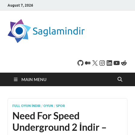
August 7, 2026
SaglamI
Microsoft Windows
işletim sistemine sahip
bilgisayarınız için,
ücretsiz oyun ve
program
indirebileceğiniz sade
bir indirme sitesidir.
MAIN MENU
FULL OYUN İNDIR
/
OYUN
/
SPOR
Need For Speed ​​
Underground 2 İndir –