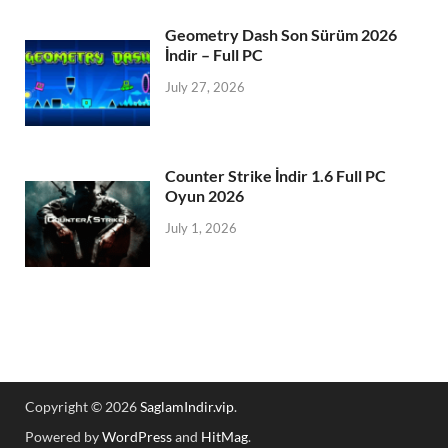
Geometry Dash Son Sürüm 2026
İndir – Full PC
July 27, 2026
Counter Strike İndir 1.6 Full PC
Oyun 2026
July 1, 2026
Copyright © 2026
SaglamIndir.vip
.
Powered by
WordPress
and
HitMag
.