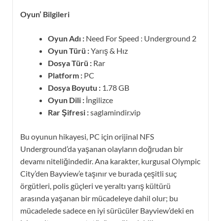
Oyun’ Bilgileri
Oyun Adı :
Need For Speed : Underground 2
Oyun Türü :
Yarış & Hız
Dosya Türü :
Rar
Platform :
PC
Dosya Boyutu :
1.78 GB
Oyun Dili :
İngilizce
Rar Şifresi :
saglamindir.vip
Bu oyunun hikayesi, PC için orijinal NFS
Underground’da yaşanan olayların doğrudan bir
devamı niteliğindedir. Ana karakter, kurgusal Olympic
City’den Bayview’e taşınır ve burada çeşitli suç
örgütleri, polis güçleri ve yeraltı yarış kültürü
arasında yaşanan bir mücadeleye dahil olur; bu
mücadelede sadece en iyi sürücüler Bayview’deki en