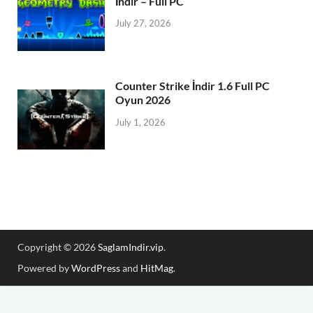
İndir – Full PC
July 27, 2026
Counter Strike İndir 1.6 Full PC
Oyun 2026
July 1, 2026
Copyright © 2026
SaglamIndir.vip
.
Powered by
WordPress
and
HitMag
.