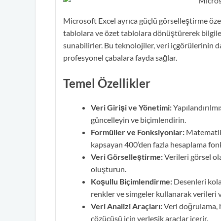
Microsoft Excel ayrıca güçlü görselleştirme özelli
tablolara ve özet tablolara dönüştürerek bilgileri
sunabilirler. Bu teknolojiler, veri içgörülerinin 
profesyonel çabalara fayda sağlar.
Temel Özellikler
Veri Girişi ve Yönetimi:
Yapılandırılmış
güncelleyin ve biçimlendirin.
Formüller ve Fonksiyonlar:
Matematikse
kapsayan 400’den fazla hesaplama fon
Veri Görselleştirme:
Verileri görsel ol
oluşturun.
Koşullu Biçimlendirme:
Desenleri kola
renkler ve simgeler kullanarak verileri 
Veri Analizi Araçları:
Veri doğrulama, h
çözücüsü için yerleşik araçlar içerir.