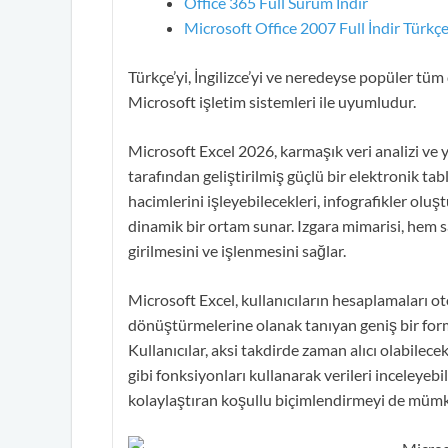
Office 365 Full Sürüm İndir
Microsoft Office 2007 Full İndir Türkç
Türkçe’yi, İngilizce’yi ve neredeyse popüler tü
Microsoft işletim sistemleri ile uyumludur.
Microsoft Excel 2026, karmaşık veri analizi ve 
tarafından geliştirilmiş güçlü bir elektronik ta
hacimlerini işleyebilecekleri, infografikler oluşt
dinamik bir ortam sunar. Izgara mimarisi, hem sa
girilmesini ve işlenmesini sağlar.
Microsoft Excel, kullanıcıların hesaplamaları ot
dönüştürmelerine olanak tanıyan geniş bir formü
Kullanıcılar, aksi takdirde zaman alıcı olabil
gibi fonksiyonları kullanarak verileri inceleyebil
kolaylaştıran koşullu biçimlendirmeyi de mümk