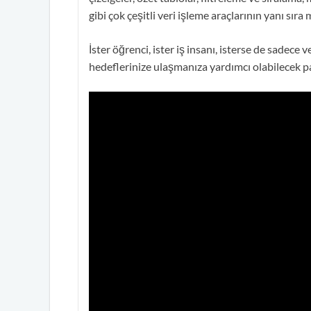
gibi çok çeşitli veri işleme araçlarının yanı sıra
İster öğrenci, ister iş insanı, isterse de sadece
hedeflerinize ulaşmanıza yardımcı olabilecek pah