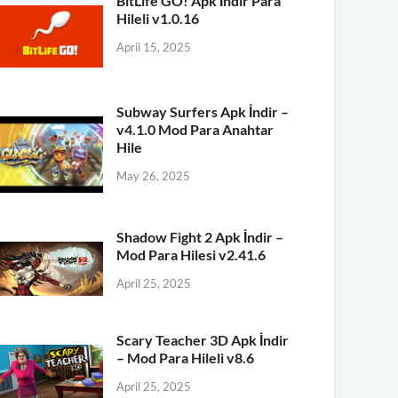
BitLife GO! Apk İndir Para
Hileli v1.0.16
April 15, 2025
Subway Surfers Apk İndir –
v4.1.0 Mod Para Anahtar
Hile
May 26, 2025
Shadow Fight 2 Apk İndir –
Mod Para Hilesi v2.41.6
April 25, 2025
Scary Teacher 3D Apk İndir
– Mod Para Hileli v8.6
April 25, 2025