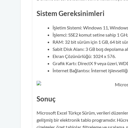
Sistem Gereksinimleri
İşletim Sistemi: Windows 11, Window
İşlemci: SSE2 komut setine sahip 1 GHz
RAM: 32 bit sürüm için 1 GB, 64 bit sü
Sabit Disk Alanı: 3 GB boş depolama al
Ekran Çözünürlüğü: 1024 x 576.
Grafik Kartı: DirectX 9 veya üzeri, W
İnternet Bağlantısı: İnternet işlevselliği
Sonuç
Microsoft Excel Türkçe Sürüm, verileri düzenlem
gelişmiş bir elektronik tablo programıdır. Hücre
çizelgeler, özet tablolar, filtreleme ve sıralama,