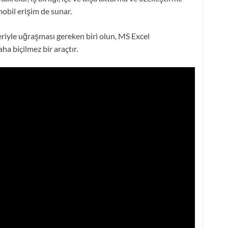
 mobil erişim de sunar.
 veriyle uğraşması gereken biri olun, MS Excel
a biçilmez bir araçtır.