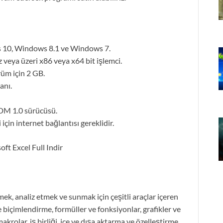
s 10, Windows 8.1 ve Windows 7.
 veya üzeri x86 veya x64 bit işlemci.
rüm için 2 GB.
anı.
DDM 1.0 sürücüsü.
 için internet bağlantısı gereklidir.
ek, analiz etmek ve sunmak için çeşitli araçlar içeren
 biçimlendirme, formüller ve fonksiyonlar, grafikler ve
 makrolar, iş birliği, içe ve dışa aktarma ve özelleştirme