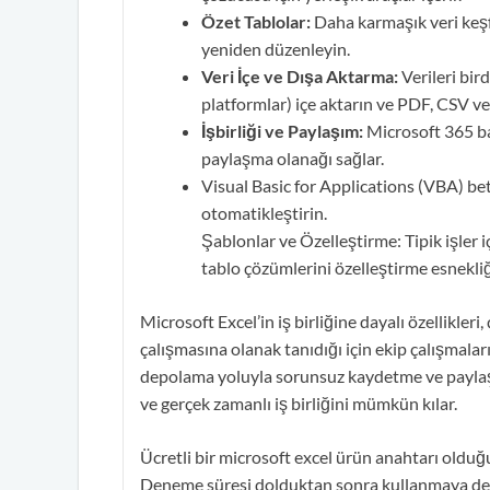
Özet Tablolar:
Daha karmaşık veri keşfi
yeniden düzenleyin.
Veri İçe ve Dışa Aktarma:
Verileri bir
platformlar) içe aktarın ve PDF, CSV ve
İşbirliği ve Paylaşım:
Microsoft 365 ba
paylaşma olanağı sağlar.
Visual Basic for Applications (VBA) be
otomatikleştirin.
Şablonlar ve Özelleştirme: Tipik işler 
tablo çözümlerini özelleştirme esnekli
Microsoft Excel’in iş birliğine dayalı özellikler
çalışmasına olanak tanıdığı için ekip çalışmaları
depolama yoluyla sorunsuz kaydetme ve paylaşma
ve gerçek zamanlı iş birliğini mümkün kılar.
Ücretli bir microsoft excel ürün anahtarı oldu
Deneme süresi dolduktan sonra kullanmaya deva