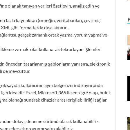
ne olanak tanıyan verileri özetleyin, analiz edin ve
den fazla kaynaktan (örneğin, veritabanları, çevrimiçi
 XML gibi formatlarda dışa aktarın.
ğlantısı, gerçek zamanlı ortak yazma, yorum yapma ve
tikleme ve makrolar kullanarak tekrarlayan işlemleri
için önceden tasarlanmış şablonların yanı sıra, elektronik
ği de mevcuttur.
i, çok sayıda kullanıcının aynı belge üzerinde aynı anda
 için idealdir. Excel, Microsoft 365 ile entegre olup, bulut
 olanağı sunarak cihazlar arası erişilebilirliği sağlar
ğundan dolayı, deneme sürümü olarak kullanabiliriz.
m edersek programı satın alabiliriz.