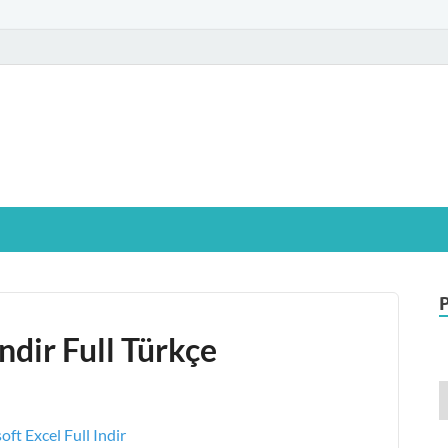
glamIndir.vip
t Windows işletim sistemine sahip bilgisayarınız için, ücretsiz oyun ve pr
ndir Full Türkçe