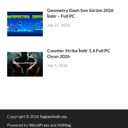
Geometry Dash Son Sürüm 2026
İndir – Full PC
July 27, 2026
Counter Strike İndir 1.6 Full PC
Oyun 2026
July 1, 2026
Copyright © 2026
SaglamIndir.vip
.
Powered by
WordPress
and
HitMag
.