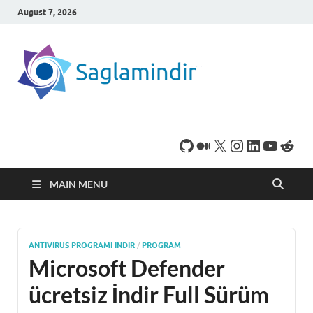
August 7, 2026
SaglamI
Microsoft Windows
işletim sistemine sahip
bilgisayarınız için,
ücretsiz oyun ve
program
indirebileceğiniz sade
bir indirme sitesidir.
MAIN MENU
ANTIVIRÜS PROGRAMI INDIR
/
PROGRAM
Microsoft Defender
ücretsiz İndir Full Sürüm