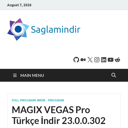
August 7, 2026
SaglamI
Microsoft Windows
işletim sistemine sahip
bilgisayarınız için,
ücretsiz oyun ve
program
indirebileceğiniz sade
bir indirme sitesidir.
MAIN MENU
FULL PROGRAM INDIR
/
PROGRAM
MAGIX VEGAS Pro
Türkçe İndir 23.0.0.302