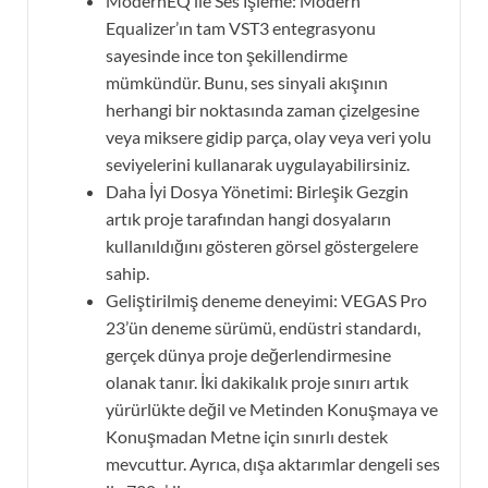
ModernEQ ile Ses İşleme: Modern
Equalizer’ın tam VST3 entegrasyonu
sayesinde ince ton şekillendirme
mümkündür. Bunu, ses sinyali akışının
herhangi bir noktasında zaman çizelgesine
veya miksere gidip parça, olay veya veri yolu
seviyelerini kullanarak uygulayabilirsiniz.
Daha İyi Dosya Yönetimi: Birleşik Gezgin
artık proje tarafından hangi dosyaların
kullanıldığını gösteren görsel göstergelere
sahip.
Geliştirilmiş deneme deneyimi: VEGAS Pro
23’ün deneme sürümü, endüstri standardı,
gerçek dünya proje değerlendirmesine
olanak tanır. İki dakikalık proje sınırı artık
yürürlükte değil ve Metinden Konuşmaya ve
Konuşmadan Metne için sınırlı destek
mevcuttur. Ayrıca, dışa aktarımlar dengeli ses