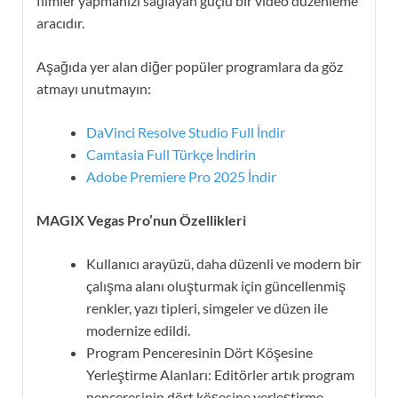
filmler yapmanızı sağlayan güçlü bir video düzenleme
aracıdır.
Aşağıda yer alan diğer popüler programlara da göz
atmayı unutmayın:
DaVinci Resolve Studio Full İndir
Camtasia Full Türkçe İndirin
Adobe Premiere Pro 2025 İndir
MAGIX Vegas Pro’nun Özellikleri
Kullanıcı arayüzü, daha düzenli ve modern bir
çalışma alanı oluşturmak için güncellenmiş
renkler, yazı tipleri, simgeler ve düzen ile
modernize edildi.
Program Penceresinin Dört Köşesine
Yerleştirme Alanları: Editörler artık program
penceresinin dört köşesine yerleştirme