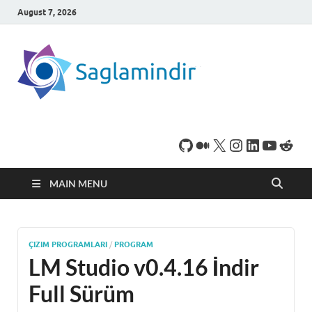
August 7, 2026
SaglamI
Microsoft Windows
işletim sistemine sahip
bilgisayarınız için,
ücretsiz oyun ve
program
indirebileceğiniz sade
bir indirme sitesidir.
MAIN MENU
ÇIZIM PROGRAMLARI
/
PROGRAM
LM Studio v0.4.16 İndir
Full Sürüm