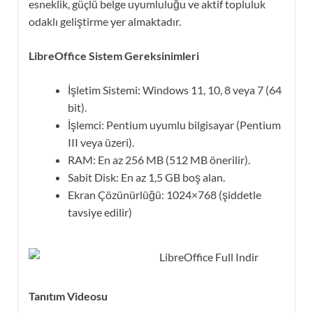
esneklik, güçlü belge uyumluluğu ve aktif topluluk
odaklı geliştirme yer almaktadır.
LibreOffice
Sistem Gereksinimleri
İşletim Sistemi: Windows 11, 10, 8 veya 7 (64
bit).
İşlemci: Pentium uyumlu bilgisayar (Pentium
III veya üzeri).
RAM: En az 256 MB (512 MB önerilir).
Sabit Disk: En az 1,5 GB boş alan.
Ekran Çözünürlüğü: 1024×768 (şiddetle
tavsiye edilir)
Tanıtım Videosu