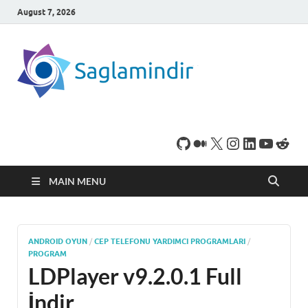
August 7, 2026
SaglamI
Microsoft Windows
işletim sistemine sahip
bilgisayarınız için,
ücretsiz oyun ve
program
indirebileceğiniz sade
bir indirme sitesidir.
MAIN MENU
ANDROID OYUN
/
CEP TELEFONU YARDIMCI PROGRAMLARI
/
PROGRAM
LDPlayer v9.2.0.1 Full
İndir