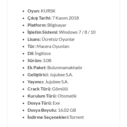
Oyun:
KURSK
Çıkış Tarihi:
7 Kasım 2018
Platform:
Bilgisayar
İşletim Sistemi:
Windows 7 / 8 / 10
Lisans:
Ücretsiz Oyunlar
Tür:
Macera Oyunları
Dil:
İngilizce
Sürüm:
3.08
Ek Paket:
Bulunmamaktadır
Geliştirici:
Jujubee S.A.
Yayımcı:
Jujubee S.A.
Crack Türü:
Gömülü
Kurulum Türü:
Otomatik
Dosya Türü:
Exe
Dosya Boyutu:
16.02 GB
İndirme Seçenekleri:
Torrent