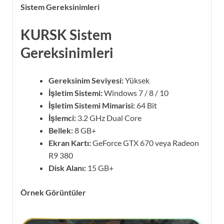
Sistem Gereksinimleri
KURSK Sistem
Gereksinimleri
Gereksinim Seviyesi:
Yüksek
İşletim Sistemi:
Windows 7 / 8 / 10
İşletim Sistemi Mimarisi:
64 Bit
İşlemci:
3.2 GHz Dual Core
Bellek:
8 GB+
Ekran Kartı:
GeForce GTX 670 veya Radeon
R9 380
Disk Alanı:
15 GB+
Örnek Görüntüler