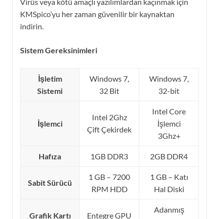
Virüs veya kötü amaçlı yazılımlardan kaçınmak için
KMSpico’yu her zaman güvenilir bir kaynaktan
indirin.
Sistem Gereksinimleri
İşletim
Windows 7,
Windows 7,
Sistemi
32 Bit
32-bit
Intel Core
Intel 2Ghz
İşlemci
İşlemci
Çift Çekirdek
3Ghz+
Hafıza
1GB DDR3
2GB DDR4
1 GB – 7200
1 GB – Katı
Sabit Sürücü
RPM HDD
Hal Diski
Adanmış
Grafik Kartı
Entegre GPU