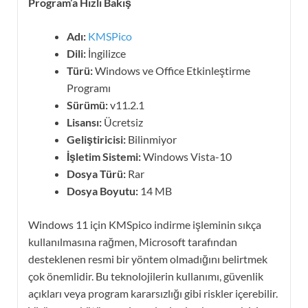
Program’a Hızlı Bakış
Adı:
KMSPico
Dili:
İngilizce
Türü:
Windows ve Office Etkinleştirme
Programı
Sürümü:
v11.2.1
Lisansı:
Ücretsiz
Geliştiricisi:
Bilinmiyor
İşletim Sistemi:
Windows Vista-10
Dosya Türü:
Rar
Dosya Boyutu:
14 MB
Windows 11 için KMSpico indirme işleminin sıkça
kullanılmasına rağmen, Microsoft tarafından
desteklenen resmi bir yöntem olmadığını belirtmek
çok önemlidir. Bu teknolojilerin kullanımı, güvenlik
açıkları veya program kararsızlığı gibi riskler içerebilir.