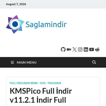
August 7, 2026
SaglamI
Microsoft Windows
işletim sistemine sahip
bilgisayarınız için,
ücretsiz oyun ve
program
indirebileceğiniz sade
bir indirme sitesidir.
MAIN MENU
FULL PROGRAM INDIR
/
OFIS
/
PROGRAM
KMSPico Full İndir
v11.2.1 İndir Full