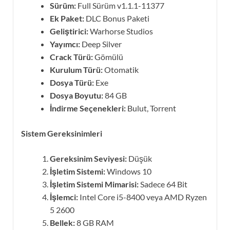
Sürüm:
Full Sürüm v1.1.1-11377
Ek Paket:
DLC Bonus Paketi
Geliştirici:
Warhorse Studios
Yayımcı:
Deep Silver
Crack Türü:
Gömülü
Kurulum Türü:
Otomatik
Dosya Türü:
Exe
Dosya Boyutu:
84 GB
İndirme Seçenekleri:
Bulut, Torrent
Sistem Gereksinimleri
Gereksinim Seviyesi:
Düşük
İşletim Sistemi:
Windows 10
İşletim Sistemi Mimarisi:
Sadece 64 Bit
İşlemci:
Intel Core i5-8400 veya AMD Ryzen
5 2600
Bellek:
8 GB RAM