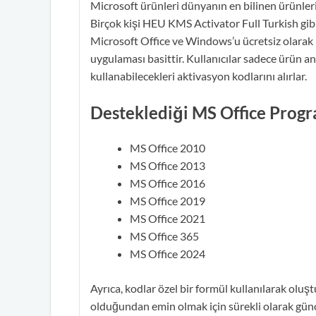
Microsoft ürünleri dünyanın en bilinen ürünleri
Birçok kişi HEU KMS Activator Full Turkish gibi
Microsoft Office ve Windows’u ücretsiz olarak 
uygulaması basittir. Kullanıcılar sadece ürün an
kullanabilecekleri aktivasyon kodlarını alırlar.
Desteklediği MS Office Progr
MS Office 2010
MS Office 2013
MS Office 2016
MS Office 2019
MS Office 2021
MS Office 365
MS Office 2024
Ayrıca, kodlar özel bir formül kullanılarak oluş
olduğundan emin olmak için sürekli olarak gün