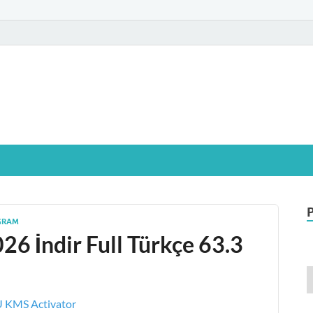
glamIndir.vip
t Windows işletim sistemine sahip bilgisayarınız için, ücretsiz oyun ve pr
GRAM
6 İndir Full Türkçe 63.3