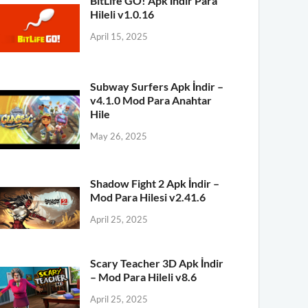
BitLife GO! Apk İndir Para
Hileli v1.0.16
April 15, 2025
Subway Surfers Apk İndir –
v4.1.0 Mod Para Anahtar
Hile
May 26, 2025
Shadow Fight 2 Apk İndir –
Mod Para Hilesi v2.41.6
April 25, 2025
Scary Teacher 3D Apk İndir
– Mod Para Hileli v8.6
April 25, 2025