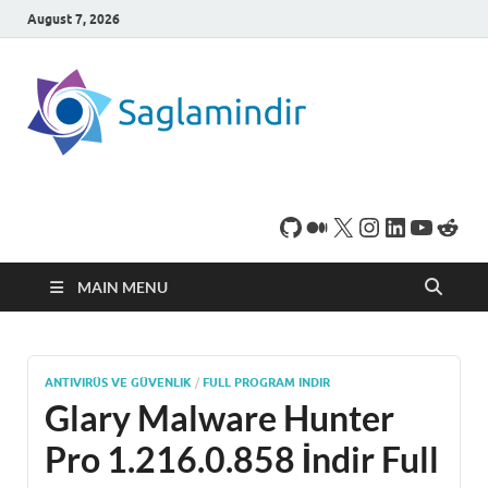
August 7, 2026
SaglamI
Microsoft Windows
işletim sistemine sahip
bilgisayarınız için,
ücretsiz oyun ve
program
indirebileceğiniz sade
bir indirme sitesidir.
MAIN MENU
ANTIVIRÜS VE GÜVENLIK
/
FULL PROGRAM INDIR
Glary Malware Hunter
Pro 1.216.0.858 İndir Full