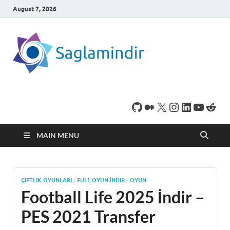
August 7, 2026
SaglamI
Microsoft Windows
işletim sistemine sahip
bilgisayarınız için,
ücretsiz oyun ve
program
indirebileceğiniz sade
bir indirme sitesidir.
MAIN MENU
ÇIFTLIK OYUNLARI
/
FULL OYUN İNDIR
/
OYUN
Football Life 2025 İndir –
PES 2021 Transfer