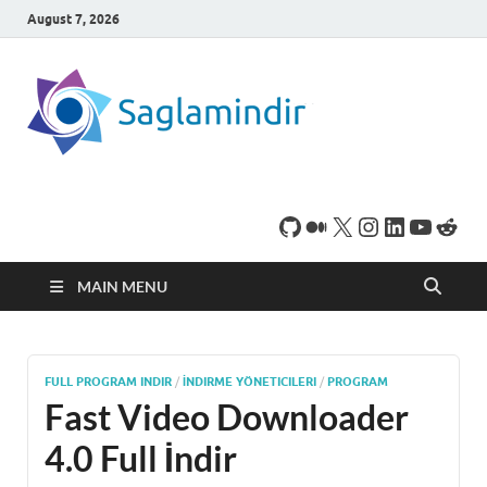
August 7, 2026
SaglamI
Microsoft Windows
işletim sistemine sahip
bilgisayarınız için,
ücretsiz oyun ve
program
indirebileceğiniz sade
bir indirme sitesidir.
MAIN MENU
FULL PROGRAM INDIR
/
İNDIRME YÖNETICILERI
/
PROGRAM
Fast Video Downloader
4.0 Full İndir