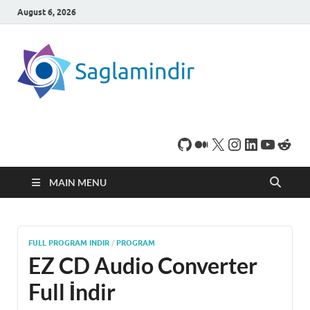
August 6, 2026
SaglamI
Microsoft Windows
işletim sistemine sahip
bilgisayarınız için,
ücretsiz oyun ve
program
indirebileceğiniz sade
bir indirme sitesidir.
MAIN MENU
FULL PROGRAM INDIR
/
PROGRAM
EZ CD Audio Converter
Full İndir