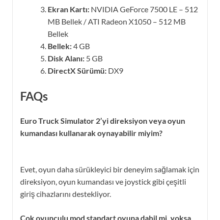
Ekran Kartı:
NVIDIA GeForce 7500 LE – 512
MB Bellek / ATI Radeon X1050 – 512 MB
Bellek
Bellek:
4 GB
Disk Alanı:
5 GB
DirectX Sürümü:
DX9
FAQs
Euro Truck Simulator 2’yi direksiyon veya oyun
kumandası kullanarak oynayabilir miyim?
Evet, oyun daha sürükleyici bir deneyim sağlamak için
direksiyon, oyun kumandası ve joystick gibi çeşitli
giriş cihazlarını destekliyor.
Çok oyunculu mod standart oyuna dahil mi, yoksa