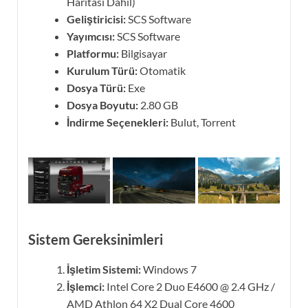
Haritası Dahil)
Geliştiricisi:
SCS Software
Yayımcısı:
SCS Software
Platformu:
Bilgisayar
Kurulum Türü:
Otomatik
Dosya Türü:
Exe
Dosya Boyutu:
2.80 GB
İndirme Seçenekleri:
Bulut, Torrent
Sistem Gereksinimleri
İşletim Sistemi:
Windows 7
İşlemci:
Intel Core 2 Duo E4600 @ 2.4 GHz /
AMD Athlon 64 X2 Dual Core 4600