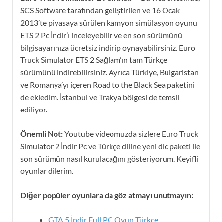
SCS Software tarafından geliştirilen ve 16 Ocak
2013’te piyasaya sürülen kamyon simülasyon oyunu
ETS 2 Pc İndir’ı inceleyebilir ve en son sürümünü
bilgisayarınıza ücretsiz indirip oynayabilirsiniz. Euro
Truck Simulator ETS 2 Sağlam’ın tam Türkçe
sürümünü indirebilirsiniz. Ayrıca Türkiye, Bulgaristan
ve Romanya’yı içeren Road to the Black Sea paketini
de ekledim. İstanbul ve Trakya bölgesi de temsil
ediliyor.
Önemli Not:
Youtube videomuzda sizlere Euro Truck
Simulator 2 İndir Pc ve Türkçe diline yeni dlc paketi ile
son sürümün nasıl kurulacağını gösteriyorum. Keyifli
oyunlar dilerim.
Diğer popüler oyunlara da göz atmayı unutmayın:
GTA 5 İndir Full PC Oyun Türkçe