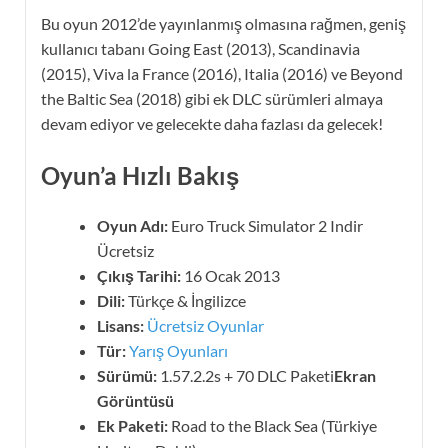
Bu oyun 2012’de yayınlanmış olmasına rağmen, geniş
kullanıcı tabanı Going East (2013), Scandinavia
(2015), Viva la France (2016), Italia (2016) ve Beyond
the Baltic Sea (2018) gibi ek DLC sürümleri almaya
devam ediyor ve gelecekte daha fazlası da gelecek!
Oyun’a Hızlı Bakış
Oyun Adı:
Euro Truck Simulator 2 Indir
Ücretsiz
Çıkış Tarihi:
16 Ocak 2013
Dili:
Türkçe & İngilizce
Lisans:
Ücretsiz Oyunlar
Tür:
Yarış Oyunları
Sürümü:
1.57.2.2s + 70 DLC Paketi
Ekran
Görüntüsü
Ek Paketi:
Road to the Black Sea (Türkiye