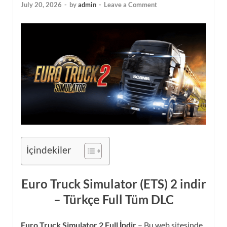
July 20, 2026
-
by
admin
-
Leave a Comment
İçindekiler
Euro Truck Simulator (ETS) 2 indir
– Türkçe Full Tüm DLC
Euro Truck Simulator 2 Full İndir
– Bu web sitesinde,