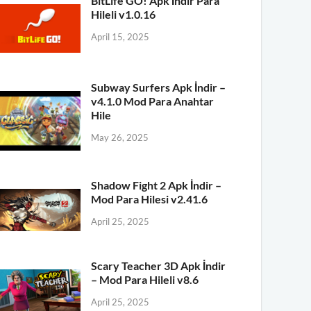
BitLife GO! Apk İndir Para
Hileli v1.0.16
April 15, 2025
Subway Surfers Apk İndir –
v4.1.0 Mod Para Anahtar
Hile
May 26, 2025
Shadow Fight 2 Apk İndir –
Mod Para Hilesi v2.41.6
April 25, 2025
Scary Teacher 3D Apk İndir
– Mod Para Hileli v8.6
April 25, 2025