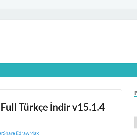
glamIndir.vip
t Windows işletim sistemine sahip bilgisayarınız için, ücretsiz oyun ve pr
ll Türkçe İndir v15.1.4