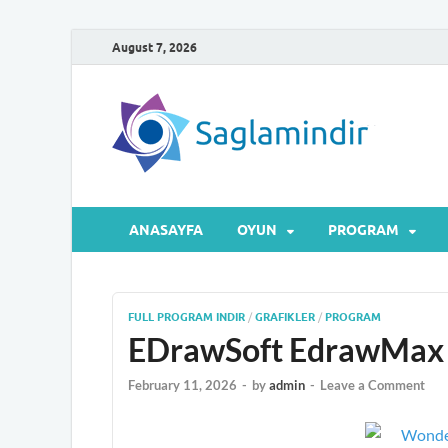
August 7, 2026
Sa
Microsof
ANASAYFA
OYUN
PROGRAM
FULL PROGRAM INDIR
/
GRAFIKLER
/
PROGRAM
EDrawSoft EdrawMax Fu
February 11, 2026
-
by
admin
-
Leave a Comment