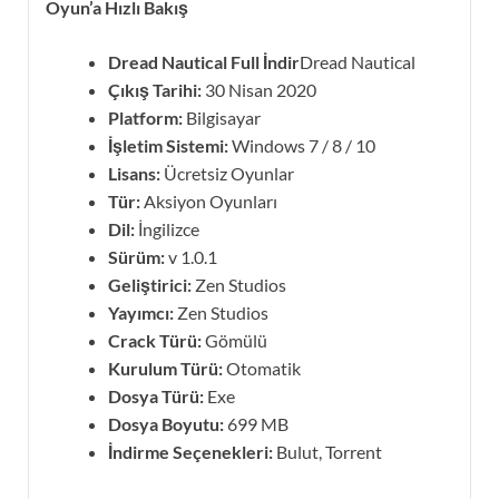
Oyun’a Hızlı Bakış
Dread Nautical
Full İndir
Dread Nautical
Çıkış Tarihi:
30 Nisan 2020
Platform:
Bilgisayar
İşletim Sistemi:
Windows 7 / 8 / 10
Lisans:
Ücretsiz Oyunlar
Tür:
Aksiyon Oyunları
Dil:
İngilizce
Sürüm:
v 1.0.1
Geliştirici:
Zen Studios
Yayımcı:
Zen Studios
Crack Türü:
Gömülü
Kurulum Türü:
Otomatik
Dosya Türü:
Exe
Dosya Boyutu:
699 MB
İndirme Seçenekleri:
Bulut, Torrent