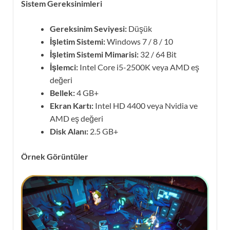
Sistem Gereksinimleri
Gereksinim Seviyesi:
Düşük
İşletim Sistemi:
Windows 7 / 8 / 10
İşletim Sistemi Mimarisi:
32 / 64 Bit
İşlemci:
Intel Core i5-2500K veya AMD eş
değeri
Bellek:
4 GB+
Ekran Kartı:
Intel HD 4400 veya Nvidia ve
AMD eş değeri
Disk Alanı:
2.5 GB+
Örnek Görüntüler