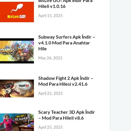
BitLife GO! Apk İndir Para
Hileli v1.0.16
April 15, 2025
Subway Surfers Apk İndir –
v4.1.0 Mod Para Anahtar
Hile
May 26, 2025
Shadow Fight 2 Apk İndir –
Mod Para Hilesi v2.41.6
April 25, 2025
Scary Teacher 3D Apk İndir
– Mod Para Hileli v8.6
April 25, 2025