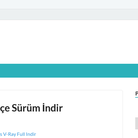
glamIndir.vip
t Windows işletim sistemine sahip bilgisayarınız için, ücretsiz oyun ve pr
çe Sürüm İndir