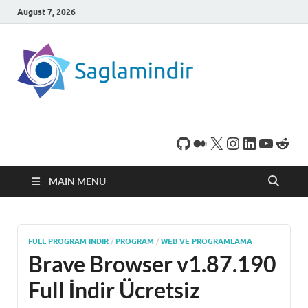
August 7, 2026
SaglamI
Microsoft Windows
işletim sistemine sahip
bilgisayarınız için,
ücretsiz oyun ve
program
indirebileceğiniz sade
bir indirme sitesidir.
MAIN MENU
FULL PROGRAM INDIR
/
PROGRAM
/
WEB VE PROGRAMLAMA
Brave Browser v1.87.190
Full İndir Ücretsiz