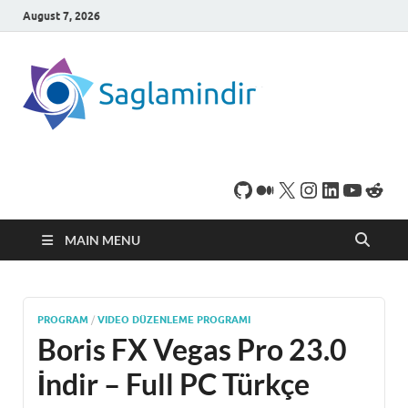
August 7, 2026
SaglamI
Microsoft Windows
işletim sistemine sahip
bilgisayarınız için,
ücretsiz oyun ve
program
indirebileceğiniz sade
bir indirme sitesidir.
MAIN MENU
PROGRAM
/
VIDEO DÜZENLEME PROGRAMI
Boris FX Vegas Pro 23.0
İndir – Full PC Türkçe