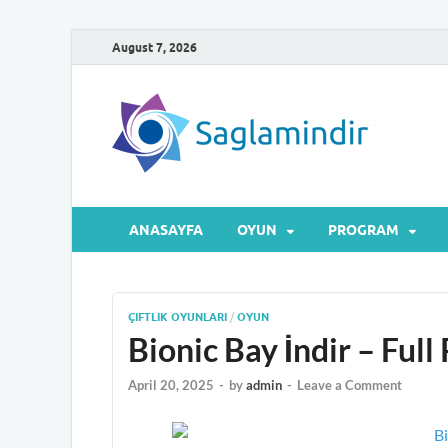
August 7, 2026
Sa
Microsof
ANASAYFA
OYUN
PROGRAM
ÇIFTLIK OYUNLARI
/
OYUN
Bionic Bay İndir – Ful
April 20, 2025
-
by
admin
-
Leave a Comment