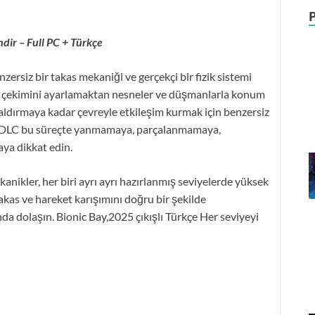
ndir – Full PC + Türkçe
enzersiz bir takas mekaniği ve gerçekçi bir fizik sistemi
er çekimini ayarlamaktan nesneler ve düşmanlarla konum
ldırmaya kadar çevreyle etkileşim kurmak için benzersiz
 + 3 DLC bu süreçte yanmamaya, parçalanmamaya,
a dikkat edin.
kanikler, her biri ayrı ayrı hazırlanmış seviyelerde yüksek
akas ve hareket karışımını doğru bir şekilde
ında dolaşın. Bionic Bay,2025 çıkışlı Türkçe Her seviyeyi