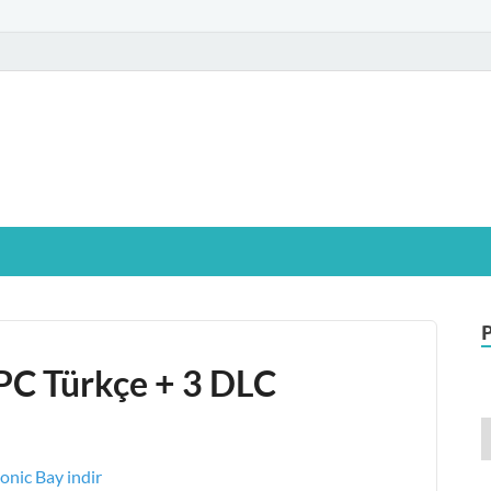
glamIndir.vip
t Windows işletim sistemine sahip bilgisayarınız için, ücretsiz oyun ve pr
l PC Türkçe + 3 DLC