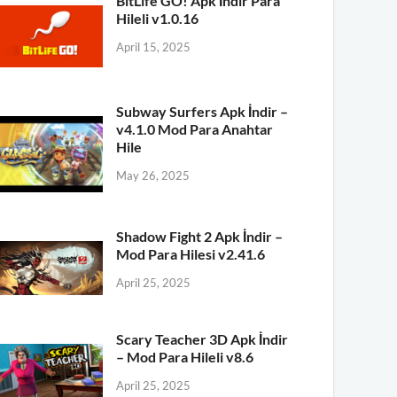
BitLife GO! Apk İndir Para
Hileli v1.0.16
April 15, 2025
Subway Surfers Apk İndir –
v4.1.0 Mod Para Anahtar
Hile
May 26, 2025
Shadow Fight 2 Apk İndir –
Mod Para Hilesi v2.41.6
April 25, 2025
Scary Teacher 3D Apk İndir
– Mod Para Hileli v8.6
April 25, 2025