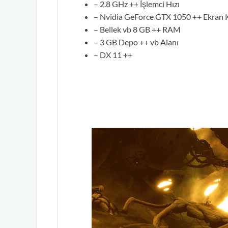
– 2.8 GHz ++ İşlemci Hızı
– Nvidia GeForce GTX 1050 ++ Ekran K
– Bellek vb 8 GB ++ RAM
– 3 GB Depo ++ vb Alanı
– DX 11 ++