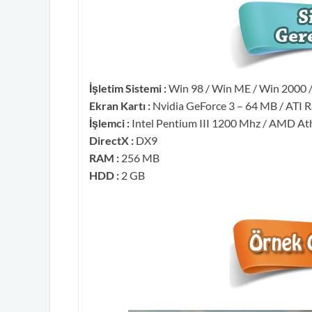
İşletim Sistemi :
Win 98 / Win ME / Win 2000 /
Ekran Kartı :
Nvidia GeForce 3 – 64 MB / ATI 
İşlemci :
Intel Pentium III 1200 Mhz / AMD A
DirectX :
DX9
RAM :
256 MB
HDD :
2 GB