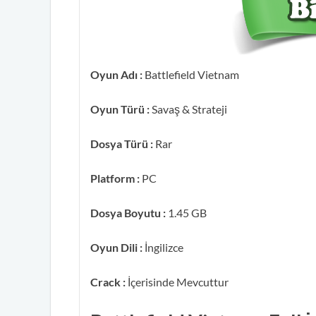
Oyun Adı :
Battlefield Vietnam
Oyun Türü :
Savaş & Strateji
Dosya Türü :
Rar
Platform :
PC
Dosya Boyutu :
1.45 GB
Oyun Dili :
İngilizce
Crack :
İçerisinde Mevcuttur