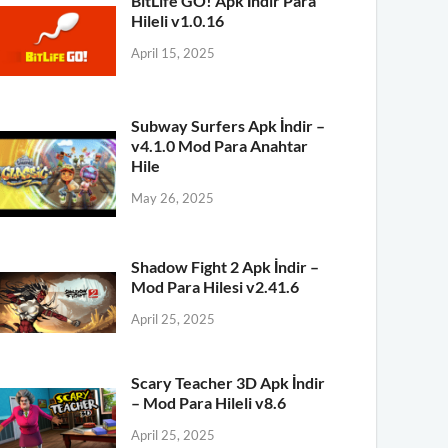
BitLife GO! Apk İndir Para
Hileli v1.0.16
April 15, 2025
Subway Surfers Apk İndir –
v4.1.0 Mod Para Anahtar
Hile
May 26, 2025
Shadow Fight 2 Apk İndir –
Mod Para Hilesi v2.41.6
April 25, 2025
Scary Teacher 3D Apk İndir
– Mod Para Hileli v8.6
April 25, 2025