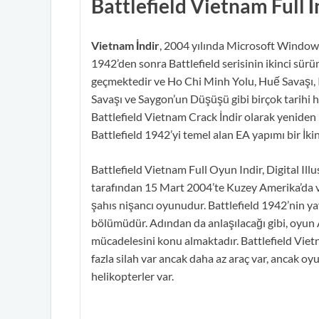
Battlefield Vietnam Full İ
Vietnam
İndir
, 2004 yılında Microsoft Windows 
1942’den sonra Battlefield serisinin ikinci sür
geçmektedir ve Ho Chi Minh Yolu, Huế Savaşı, 
Savaşı ve Saygon’un Düşüşü gibi birçok tarihi 
Battlefield Vietnam Crack İndir olarak yeniden 
Battlefield 1942’yi temel alan EA yapımı bir İ
Battlefield Vietnam Full Oyun Indir, Digital Ill
tarafından 15 Mart 2004’te Kuzey Amerika’da v
şahıs nişancı oyunudur. Battlefield 1942’nin ya
bölümüdür. Adından da anlaşılacağı gibi, oyun 
mücadelesini konu almaktadır. Battlefield Vietn
fazla silah var ancak daha az araç var, ancak oy
helikopterler var.