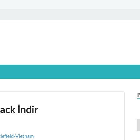
glamIndir.vip
t Windows işletim sistemine sahip bilgisayarınız için, ücretsiz oyun ve pr
ack İndir