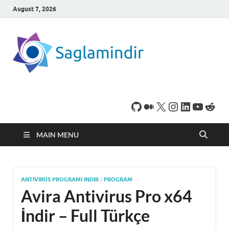
August 7, 2026
SaglamI
Microsoft Windows
işletim sistemine sahip
bilgisayarınız için,
ücretsiz oyun ve
program
indirebileceğiniz sade
bir indirme sitesidir.
MAIN MENU
ANTIVIRÜS PROGRAMI INDIR
/
PROGRAM
Avira Antivirus Pro x64
İndir – Full Türkçe