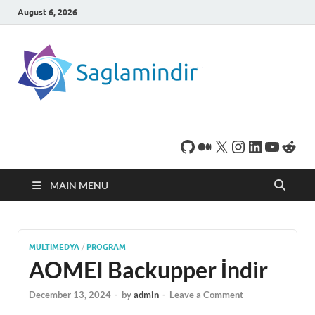
August 6, 2026
SaglamI
Microsoft Windows
işletim sistemine sahip
bilgisayarınız için,
ücretsiz oyun ve
program
indirebileceğiniz sade
bir indirme sitesidir.
MAIN MENU
MULTIMEDYA
/
PROGRAM
AOMEI Backupper İndir
December 13, 2024
-
by
admin
-
Leave a Comment