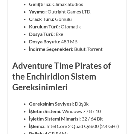
Geliştirici:
Climax Studios
Yayımcı:
Outright Games LTD.
Crack Türü:
Gömülü
Kurulum Türü:
Otomatik
Dosya Türü:
Exe
Dosya Boyutu:
483 MB
İndirme Seçenekleri:
Bulut, Torrent
Adventure Time Pirates of
the Enchiridion Sistem
Gereksinimleri
Gereksinim Seviyesi:
Düşük
İşletim Sistemi:
Windows 7 / 8 / 10
İşletim Sistemi Mimarisi:
32 / 64 Bit
İşlemci:
Intel Core 2 Quad Q6600 (2.4 GHz)
Bellek:
4 GB RAM+