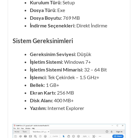
Kurulum Türü:
Setup
Dosya Türü:
Exe
Dosya Boyutu:
769 MB
İndirme Seçenekleri:
Direkt İndirme
Sistem Gereksinimleri
Gereksinim Seviyesi:
Düşük
İşletim Sistemi:
Windows 7+
İşletim Sistemi Mimarisi:
32 – 64 Bit
İşlemci:
Tek Çekirdek – 1.5 GHz+
Bellek:
1 GB+
Ekran Kartı:
256 MB
Disk Alanı:
400 MB+
Yazılım:
Internet Explorer