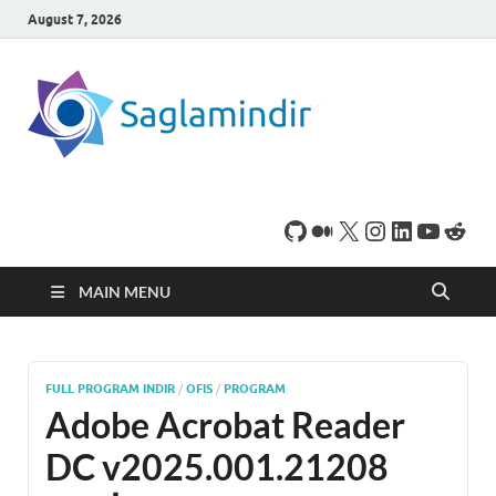
August 7, 2026
SaglamI
Microsoft Windows
işletim sistemine sahip
bilgisayarınız için,
ücretsiz oyun ve
program
indirebileceğiniz sade
bir indirme sitesidir.
MAIN MENU
FULL PROGRAM INDIR
/
OFIS
/
PROGRAM
Adobe Acrobat Reader
DC v2025.001.21208